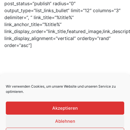
post_status=“publish“ radius=“0″
output_type=“list_links_bullet“ limit=“12″ columns=“3″
delimiter=“, “ link_title=“%title%“
link_anchor_title=“%title%“
link_display_order=“link_title,featured_image,link_descript
link_display_alignment=“vertical“ orderby=“rand“
order=“asc“]
Wir verwenden Cookies, um unsere Website und unseren Service zu
optimieren.
Copyright ©
Erdinger Umzüge
Alle Rechte
vorbehalten.
Akzeptieren
Ablehnen